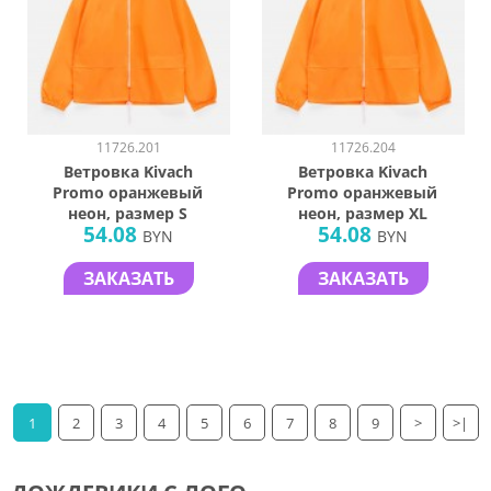
11726.201
11726.204
Ветровка Kivach
Ветровка Kivach
Promo оранжевый
Promo оранжевый
неон, размер S
неон, размер XL
54.08
54.08
BYN
BYN
ЗАКАЗАТЬ
ЗАКАЗАТЬ
1
2
3
4
5
6
7
8
9
>
>|