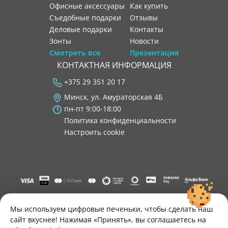
Офисные аксессуары
как купить
Съедобные подарки
отзывы
Деловые подарки
контакты
Зонты
новости
Смотреть все
Презентация
КОНТАКТНАЯ ИНФОРМАЦИЯ
+375 29 351 20 17
Минск, ул. Амураторская 4Б
пн-пт 9:00-18:00
Политика конфиденциальности
Настроить cookie
"ООО "Лигатура", УНП 193602931, Республика Беларусь, 220004,
г. Минск, ул. Амураторская, 4Б, цокольный этаж, помещение 3.
Мы используем цифровые печеньки, чтобы сделать наш
Р/с BY34 ALFA 3012 2B24 8200 1027 0000"
сайт вкуснее! Нажимая «Принять», вы соглашаетесь на
Свидетельство о государственной регистрации №193602931