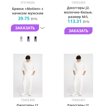
3731962XL
15433.603
Джоггеры J2,
Брюки «Motion» с
молочно-белые,
начесом мужские
размер M/L
39.75
BYN
113.31
BYN
ЗАКАЗАТЬ
ЗАКАЗАТЬ
15433.605
15433.601
Джоггеры J2,
Джоггеры J2,