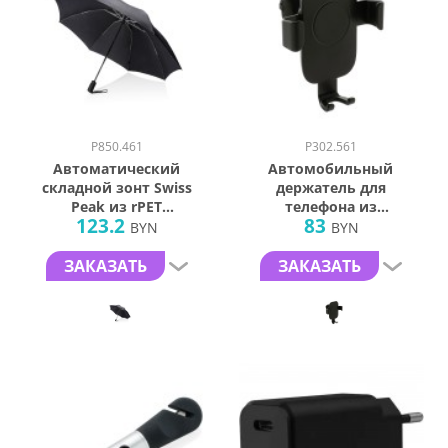
P850.461
P302.561
Автоматический
Автомобильный
складной зонт Swiss
держатель для
Peak из rPET
телефона из
123.2
83
AWARE™, d116 см
переработанного
BYN
BYN
пластика RCS с
беспроводной
ЗАКАЗАТЬ
ЗАКАЗАТЬ
зарядкой, 10 Вт