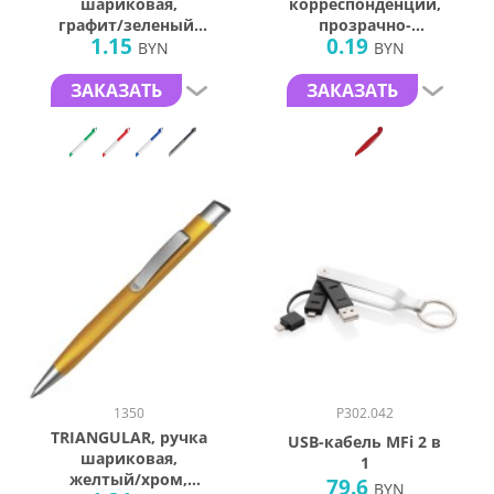
шариковая,
корреспонденции,
графит/зеленый,
прозрачно-
1.15
0.19
металл/пластик
красный, пластик
BYN
BYN
ЗАКАЗАТЬ
ЗАКАЗАТЬ
1350
P302.042
TRIANGULAR, ручка
USB-кабель MFi 2 в
шариковая,
1
желтый/хром,
79.6
BYN