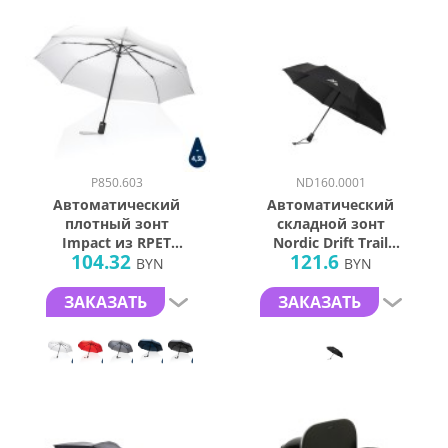
P850.603
ND160.0001
Автоматический
Автоматический
плотный зонт
складной зонт
Impact из RPET
Nordic Drift Trail
104.32
121.6
AWARE™, d94 см
AWARE™ RPET, UPF
BYN
BYN
50+, d116 см
ЗАКАЗАТЬ
ЗАКАЗАТЬ