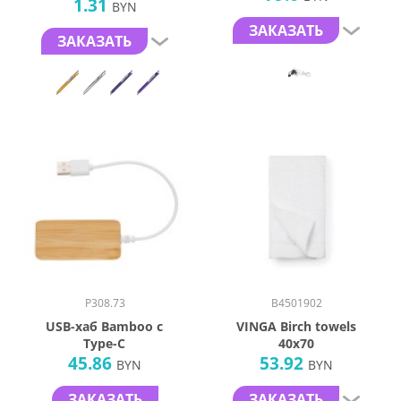
1.31
металл
BYN
ЗАКАЗАТЬ
ЗАКАЗАТЬ
P308.73
B4501902
USB-хаб Bamboo с
VINGA Birch towels
Type-C
40x70
45.86
53.92
BYN
BYN
ЗАКАЗАТЬ
ЗАКАЗАТЬ