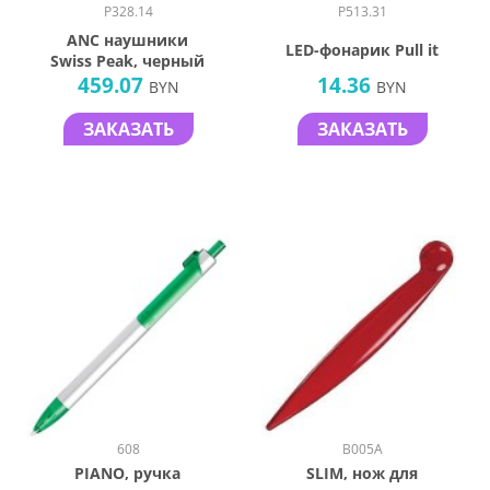
P328.14
P513.31
ANC наушники
LED-фонарик Pull it
Swiss Peak, черный
459.07
14.36
BYN
BYN
ЗАКАЗАТЬ
ЗАКАЗАТЬ
608
B005A
PIANO, ручка
SLIM, нож для