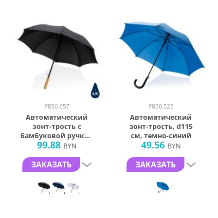
P850.657
P850.525
Автоматический
Автоматический
зонт-трость с
зонт-трость, d115
бамбуковой ручкой
см, темно-синий
99.88
49.56
Impact из RPET
BYN
BYN
AWARE™, d103 см
ЗАКАЗАТЬ
ЗАКАЗАТЬ