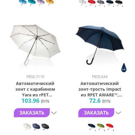
P850.7119
P850.644
Автоматический
Автоматический
зонт с карабином
зонт-трость Impact
Yara из rPET
из RPET AWARE™,
103.96
72.6
AWARE™, d54 см
d103 см
BYN
BYN
ЗАКАЗАТЬ
ЗАКАЗАТЬ