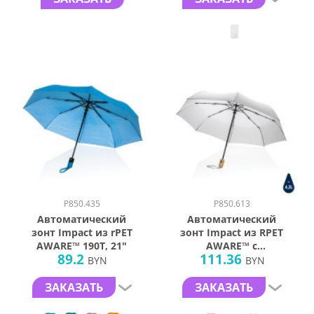
P850.435
P850.613
Автоматический
Автоматический
зонт Impact из rPET
зонт Impact из RPET
AWARE™ 190T, 21"
AWARE™ с
89.2
111.36
бамбуковой
BYN
BYN
ручкой, d94 см
ЗАКАЗАТЬ
ЗАКАЗАТЬ