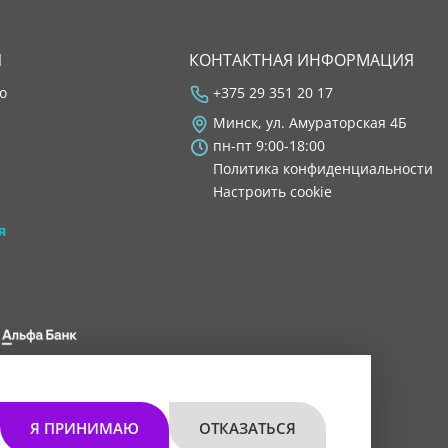
Я
КОНТАКТНАЯ ИНФОРМАЦИЯ
во
+375 29 351 20 17
Минск, ул. Амураторская 4Б
пн-пт 9:00-18:00
Политика конфиденциальности
Настроить cookie
я
 8200 1027 0000"
мом 30.11.2021 г.
Я ПРИНИМАЮ
ОТКАЗАТЬСЯ