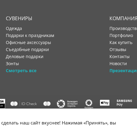
СУВЕНИРЫ
КОМПАНИ
Одежда
производст
Подарки к праздникам
портфолио
Офисные аксессуары
как купить
Съедобные подарки
отзывы
Деловые подарки
контакты
Зонты
новости
Смотреть все
Презентаци
"ООО "Лигатура", УНП 193602931, Республика Беларусь, 220004,
сделать наш сайт вкуснее! Нажимая «Принять», вы
мураторская, 4Б, цокольный этаж, помещение 3. Р/с BY34 ALFA 3012 2B24
государственной регистрации №193602931 выдано Минским горисполко