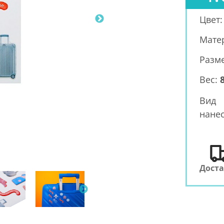
Цвет
Мате
Разм
Вес:
8
Вид
нанес
Дост