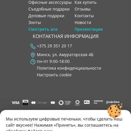
Офисные аксессуары
как купить
Съедобные подарки
отзывы
Деловые подарки
контакты
Зонты
новости
Смотреть все
Презентация
КОНТАКТНАЯ ИНФОРМАЦИЯ
+375 29 351 20 17
Минск, ул. Амураторская 4Б
пн-пт 9:00-18:00
Политика конфиденциальности
Настроить cookie
"ООО "Лигатура", УНП 193602931, Республика Беларусь, 220004,
г. Минск, ул. Амураторская, 4Б, цокольный этаж, помещение 3.
Мы используем цифровые печеньки, чтобы сделать наш
Р/с BY34 ALFA 3012 2B24 8200 1027 0000"
сайт вкуснее! Нажимая «Принять», вы соглашаетесь на
Свидетельство о государственной регистрации №193602931