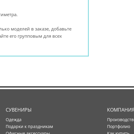
тиметра.
ько моделей в заказе, добавьте
йте его групповым для всех
СУВЕНИРЫ
КОМПАНИ
Одежда
производст
Подарки к праздникам
портфолио
Офисные аксессуары
как купить