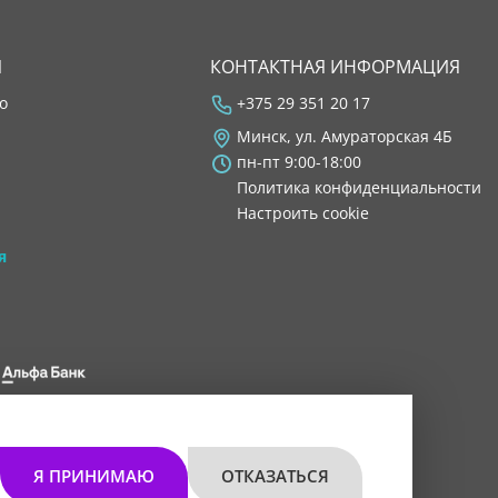
Я
КОНТАКТНАЯ ИНФОРМАЦИЯ
во
+375 29 351 20 17
Минск, ул. Амураторская 4Б
пн-пт 9:00-18:00
Политика конфиденциальности
Настроить cookie
я
 8200 1027 0000"
мом 30.11.2021 г.
Я ПРИНИМАЮ
ОТКАЗАТЬСЯ