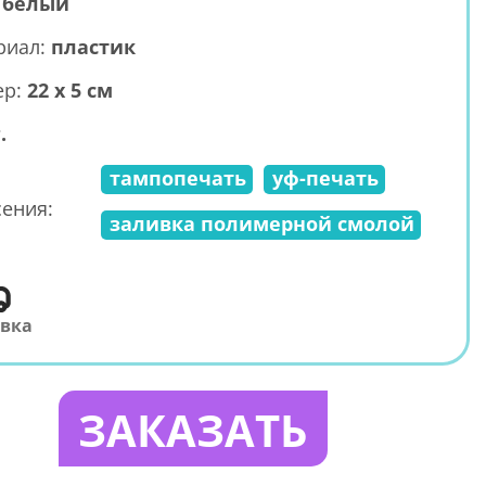
:
белый
риал:
пластик
ер:
22 х 5 см
.
тампопечать
уф-печать
ения:
заливка полимерной смолой
авка
ЗАКАЗАТЬ