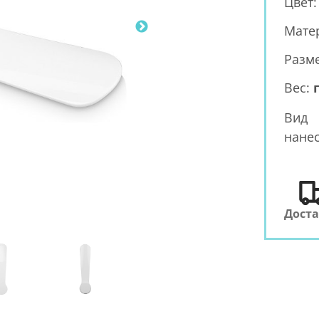
Цвет
Мате
Разм
Вес:
г
Вид
нанес
Дост