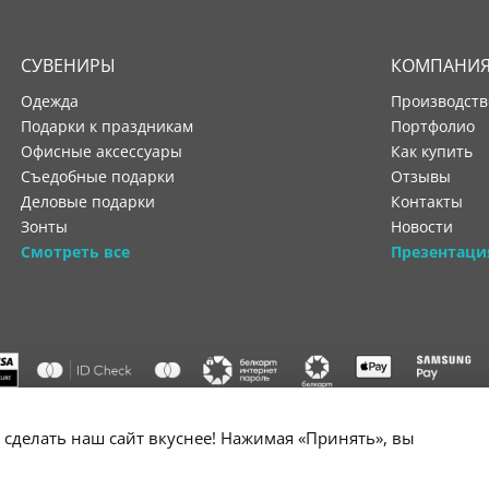
СУВЕНИРЫ
КОМПАНИ
Одежда
производст
Подарки к праздникам
портфолио
Офисные аксессуары
как купить
Съедобные подарки
отзывы
Деловые подарки
контакты
Зонты
новости
Смотреть все
Презентаци
"ООО "Лигатура", УНП 193602931, Республика Беларусь, 220004,
сделать наш сайт вкуснее! Нажимая «Принять», вы
мураторская, 4Б, цокольный этаж, помещение 3. Р/с BY34 ALFA 3012 2B24
государственной регистрации №193602931 выдано Минским горисполко