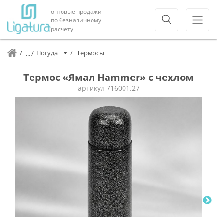
оптовые продажи
по безналичному
расчету
Посуда
Термосы
Термос «Ямал Hammer» с чехлом
артикул
716001.27