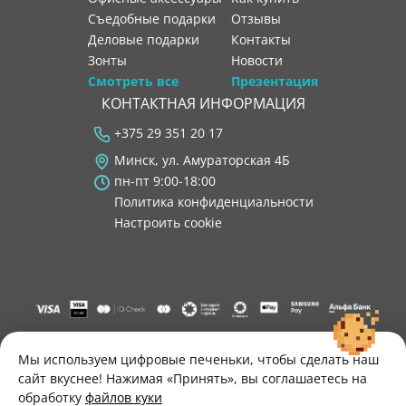
Съедобные подарки
отзывы
Деловые подарки
контакты
Зонты
новости
Смотреть все
Презентация
КОНТАКТНАЯ ИНФОРМАЦИЯ
+375 29 351 20 17
Минск, ул. Амураторская 4Б
пн-пт 9:00-18:00
Политика конфиденциальности
Настроить cookie
"ООО "Лигатура", УНП 193602931, Республика Беларусь, 220004,
г. Минск, ул. Амураторская, 4Б, цокольный этаж, помещение 3.
Мы используем цифровые печеньки, чтобы сделать наш
Р/с BY34 ALFA 3012 2B24 8200 1027 0000"
сайт вкуснее! Нажимая «Принять», вы соглашаетесь на
Свидетельство о государственной регистрации №193602931
обработку
файлов куки