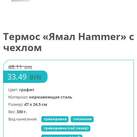
Термос «Ямал Hammer» с
чехлом
48.11
BYN
33.49
BYN
Цвет:
графит
Материал:
нержавеющая сталь
Размер:
d7 х 24,5 см
Вес:
330 г.
Вид нанесения:
гравировка
тиснение
гравировка (co2 лазер)