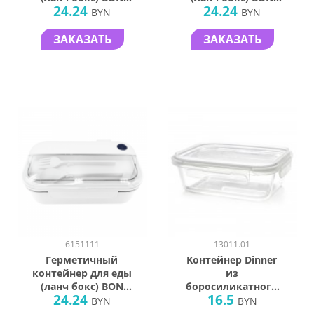
24.24
24.24
VOYAGE,
VOYAGE,
BYN
BYN
пластиковый,
пластиковый,
белый с красным
белый с
ЗАКАЗАТЬ
ЗАКАЗАТЬ
элементом, 1100
оранжевым
мл.
элементом , 1100
мл.
6151111
13011.01
Герметичный
Контейнер Dinner
контейнер для еды
из
(ланч бокс) BON
боросиликатного
24.24
16.5
VOYAGE,
стекла,
BYN
BYN
пластиковый,
герметичный,