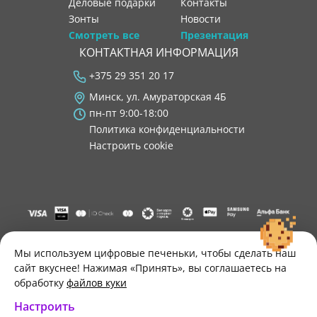
Деловые подарки
контакты
Зонты
новости
Смотреть все
Презентация
КОНТАКТНАЯ ИНФОРМАЦИЯ
+375 29 351 20 17
Минск, ул. Амураторская 4Б
пн-пт 9:00-18:00
Политика конфиденциальности
Настроить cookie
"ООО "Лигатура", УНП 193602931, Республика Беларусь, 220004,
г. Минск, ул. Амураторская, 4Б, цокольный этаж, помещение 3.
Мы используем цифровые печеньки, чтобы сделать наш
Р/с BY34 ALFA 3012 2B24 8200 1027 0000"
сайт вкуснее! Нажимая «Принять», вы соглашаетесь на
Свидетельство о государственной регистрации №193602931
обработку
файлов куки
выдано Минским горисполкомом 30.11.2021 г.
Настроить