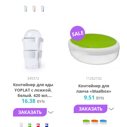
SALE
345572
11262102
Контейнер для еды
Контейнер для
YOPLAT с ложкой,
ланча «Maalbox»
белый, 420 мл,
9.51
BYN
16.38
16,3х9см, пластик
BYN
ЗАКАЗАТЬ
ЗАКАЗАТЬ