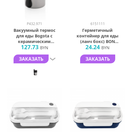
P432.971
6151111
Вакуумный термос
Герметичный
для еды Bogota с
контейнер для еды
керамическим
(ланч бокс) BON
127.73
24.24
напылением, 400
VOYAGE Print Sample
BYN
BYN
мл
"Стройтрест",
пластиковый, бело-
ЗАКАЗАТЬ
ЗАКАЗАТЬ
черный, 1100 мл.