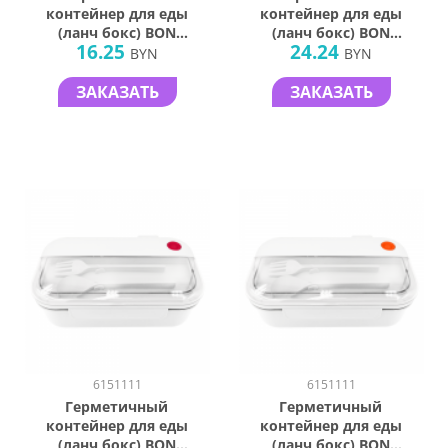
контейнер для еды
контейнер для еды
(ланч бокс) BON
(ланч бокс) BON
16.25
24.24
VOYAGE,
VOYAGE,
BYN
BYN
пластиковый,
пластиковый,
серый, 1100 мл.
белый с зеленым
ЗАКАЗАТЬ
ЗАКАЗАТЬ
элементом, 1100
мл.
6151111
6151111
Герметичный
Герметичный
контейнер для еды
контейнер для еды
(ланч бокс) BON
(ланч бокс) BON