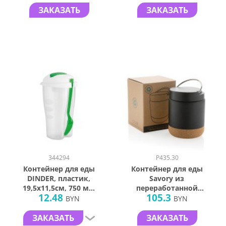
белый с темно-
белый
ЗАКАЗАТЬ
ЗАКАЗАТЬ
синим элементом,
1100 мл.
344294
P435.30
Контейнер для еды
Контейнер для еды
DINDER, пластик,
Savory из
19,5х11,5см, 750 мл,
переработанной
12.48
105.3
зеленый
нержавеющей
BYN
BYN
стали RCS, 400 мл
ЗАКАЗАТЬ
ЗАКАЗАТЬ