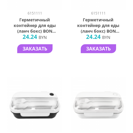
6151111
6151111
Герметичный
Герметичный
контейнер для еды
контейнер для еды
(ланч бокс) BON
(ланч бокс) BON
24.24
24.24
VOYAGE,
VOYAGE,
BYN
BYN
пластиковый, бело-
пластиковый, бело-
серый, 1100 мл.
темно-синий, 1100
ЗАКАЗАТЬ
ЗАКАЗАТЬ
мл.