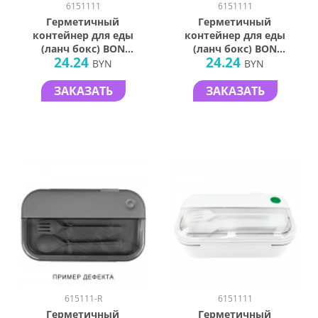
6151111
6151111
Герметичный
Герметичный
контейнер для еды
контейнер для еды
(ланч бокс) BON
(ланч бокс) BON
24.24
24.24
VOYAGE,
VOYAGE,
BYN
BYN
пластиковый, бело-
пластиковый,
черный, 1100 мл.
белый, 1100 мл.
ЗАКАЗАТЬ
ЗАКАЗАТЬ
615111-R
6151111
Герметичный
Герметичный