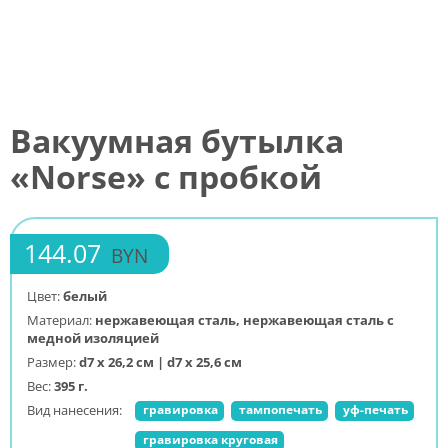
Вакуумная бутылка
«Norse» с пробкой
144.07
BYN
Цвет:
белый
Материал:
нержавеющая сталь, нержавеющая сталь с
медной изоляцией
Размер:
d7 х 26,2 см | d7 х 25,6 см
Вес:
395 г.
Вид нанесения:
гравировка
тампопечать
уф-печать
гравировка круговая