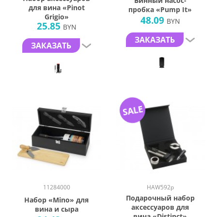
Винный насос-
для вина «Pinot
пробка «Pump It»
Grigio»
48.09
BYN
25.85
BYN
ЗАКАЗАТЬ
ЗАКАЗАТЬ
SALE
11284000
HAW592p
Подарочный набор
Набор «Mino» для
аксессуаров для
вина и сыра
вина «Distinct»