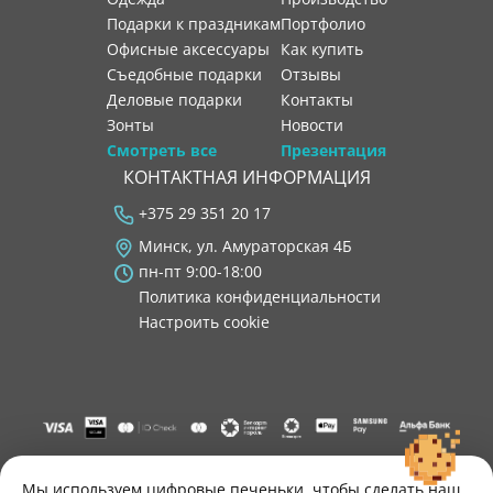
Подарки к праздникам
портфолио
Офисные аксессуары
как купить
Съедобные подарки
отзывы
Деловые подарки
контакты
Зонты
новости
Смотреть все
Презентация
КОНТАКТНАЯ ИНФОРМАЦИЯ
+375 29 351 20 17
Минск, ул. Амураторская 4Б
пн-пт 9:00-18:00
Политика конфиденциальности
Настроить cookie
"ООО "Лигатура", УНП 193602931, Республика Беларусь, 220004,
г. Минск, ул. Амураторская, 4Б, цокольный этаж, помещение 3.
Мы используем цифровые печеньки, чтобы сделать наш