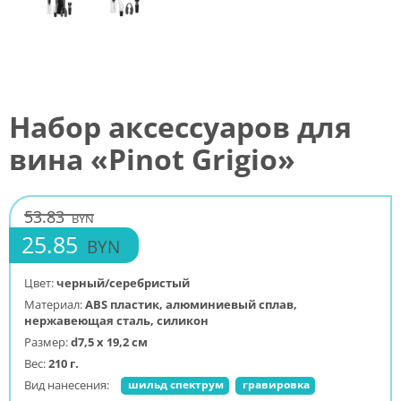
Набор аксессуаров для
вина «Pinot Grigio»
53.83
BYN
25.85
BYN
Цвет:
черный/серебристый
Материал:
ABS пластик, алюминиевый сплав,
нержавеющая сталь, силикон
Размер:
d7,5 х 19,2 см
Вес:
210 г.
Вид нанесения:
шильд спектрум
гравировка