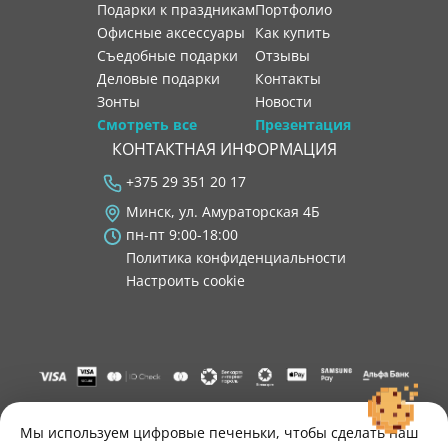
Подарки к праздникам
портфолио
Офисные аксессуары
как купить
Съедобные подарки
отзывы
Деловые подарки
контакты
Зонты
новости
Смотреть все
Презентация
КОНТАКТНАЯ ИНФОРМАЦИЯ
+375 29 351 20 17
Минск, ул. Амураторская 4Б
пн-пт 9:00-18:00
Политика конфиденциальности
Настроить cookie
"ООО "Лигатура", УНП 193602931, Республика Беларусь, 220004,
г. Минск, ул. Амураторская, 4Б, цокольный этаж, помещение 3.
Мы используем цифровые печеньки, чтобы сделать наш
Р/с BY34 ALFA 3012 2B24 8200 1027 0000"