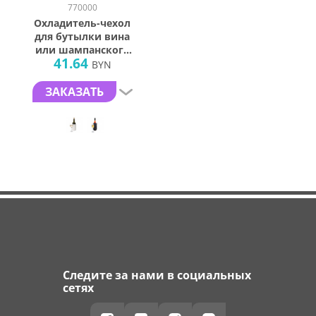
770000
Охладитель-чехол
для бутылки вина
или шампанского
41.64
«Cooling wrap»
BYN
ЗАКАЗАТЬ
Следите за нами в социальных
сетях