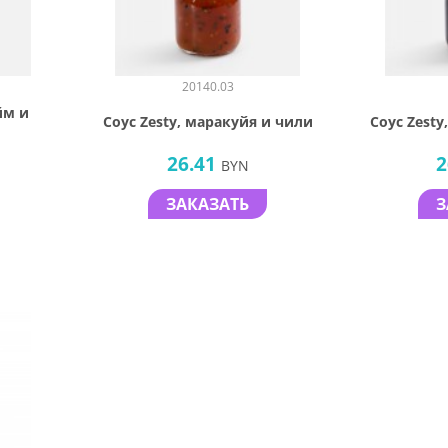
20140.03
йм и
Соус Zesty, маракуйя и чили
Соус Zesty
26.41
2
BYN
ЗАКАЗАТЬ
З