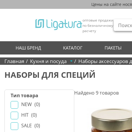
Цены на сайте нос
оптовые продажи
по безналичному
расчету
НАШ БРЕНД
КАТАЛОГ
ПАКЕТЫ
Главная
Кухня и посуда
Наборы аксессуаров 
НАБОРЫ ДЛЯ СПЕЦИЙ
Найдено
9
товаров
Тип товара
NEW
0
HIT
0
SALE
0