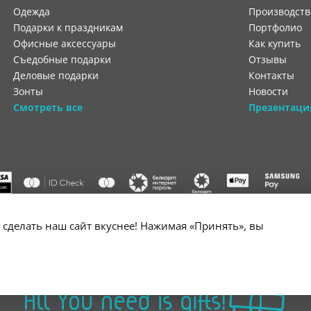
Одежда
производст
Подарки к праздникам
портфолио
Офисные аксессуары
как купить
Съедобные подарки
отзывы
Деловые подарки
контакты
Зонты
новости
Смотреть все
Презентаци
"ООО "Лигатура", УНП 193602931, Республика Беларусь, 220004,
сделать наш сайт вкуснее! Нажимая «Принять», вы
мураторская, 4Б, цокольный этаж, помещение 3. Р/с BY34 ALFA 3012 2B24
государственной регистрации №193602931 выдано Минским горисполко