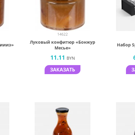
14622
Луковый конфитюр «Бонжур
чиииз»
Набор Sp
Месье»
11.11
BYN
ЗАКАЗАТЬ
З