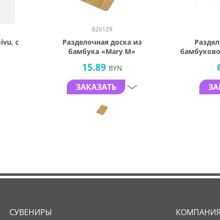
826129
vu, с
Разделочная доска из
Раздел
бамбука «Mary M»
бамбуково
15.89
BYN
ЗАКАЗАТЬ
ЗА
СУВЕНИРЫ
КОМПАНИ