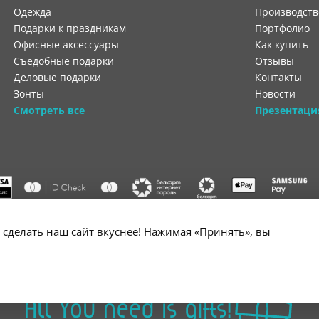
Одежда
производст
Подарки к праздникам
портфолио
Офисные аксессуары
как купить
Съедобные подарки
отзывы
Деловые подарки
контакты
Зонты
новости
Смотреть все
Презентаци
"ООО "Лигатура", УНП 193602931, Республика Беларусь, 220004,
сделать наш сайт вкуснее! Нажимая «Принять», вы
мураторская, 4Б, цокольный этаж, помещение 3. Р/с BY34 ALFA 3012 2B24
государственной регистрации №193602931 выдано Минским горисполко