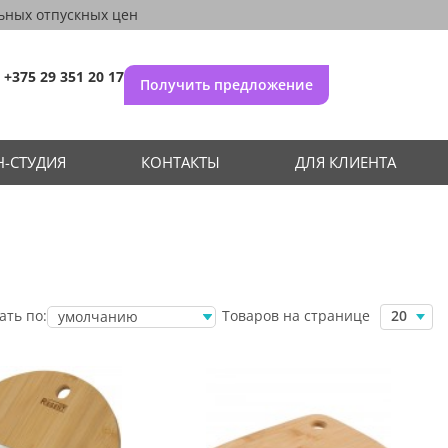
ьных отпускных цен
+375 29 351 20 17
Получить предложение
-СТУДИЯ
КОНТАКТЫ
ДЛЯ КЛИЕНТА
Товаров на странице
ать по:
20
умолчанию
убыванию цены
возрастанию
цены