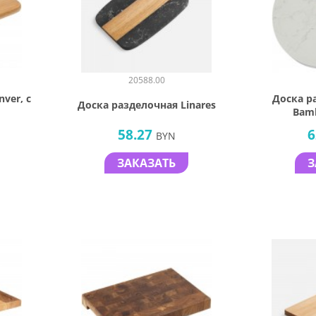
20588.00
ver, с
Доска р
Доска разделочная Linares
Bam
58.27
6
BYN
ЗАКАЗАТЬ
З