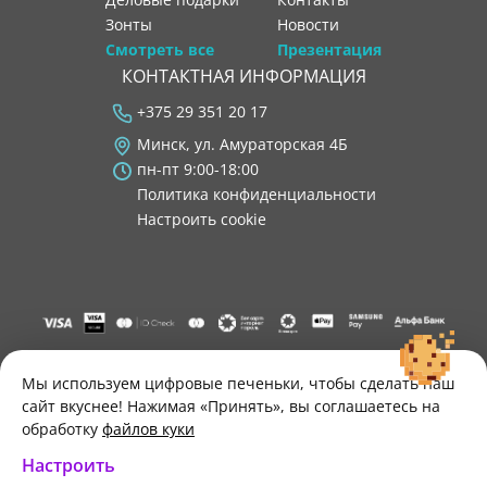
Зонты
новости
Смотреть все
Презентация
КОНТАКТНАЯ ИНФОРМАЦИЯ
+375 29 351 20 17
Минск, ул. Амураторская 4Б
пн-пт 9:00-18:00
Политика конфиденциальности
Настроить cookie
"ООО "Лигатура", УНП 193602931, Республика Беларусь, 220004,
г. Минск, ул. Амураторская, 4Б, цокольный этаж, помещение 3.
Мы используем цифровые печеньки, чтобы сделать наш
Р/с BY34 ALFA 3012 2B24 8200 1027 0000"
сайт вкуснее! Нажимая «Принять», вы соглашаетесь на
Свидетельство о государственной регистрации №193602931
обработку
файлов куки
выдано Минским горисполкомом 30.11.2021 г.
Настроить