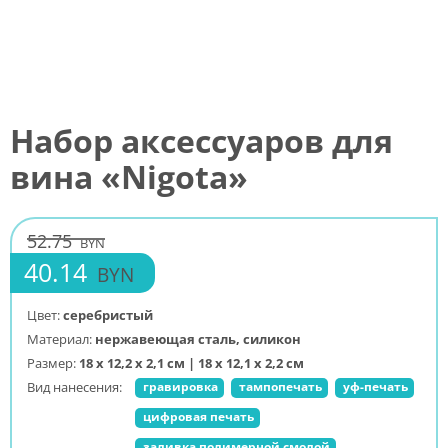
Набор аксессуаров для
вина «Nigota»
52.75
BYN
40.14
BYN
Цвет:
серебристый
Материал:
нержавеющая cталь, силикон
Размер:
18 х 12,2 х 2,1 см | 18 х 12,1 х 2,2 см
Вид нанесения:
гравировка
тампопечать
уф-печать
цифровая печать
заливка полимерной смолой