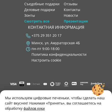
Съедобные подарки
отзывы
Деловые подарки
контакты
Зонты
новости
Смотреть все
Презентация
КОНТАКТНАЯ ИНФОРМАЦИЯ
+375 29 351 20 17
Минск, ул. Амураторская 4Б
пн-пт 9:00-18:00
Политика конфиденциальности
Настроить cookie
"ООО "Лигатура", УНП 193602931, Республика Беларусь, 220004,
г. Минск, ул. Амураторская, 4Б, цокольный этаж, помещение 3.
Мы используем цифровые печеньки, чтобы сделать наш
Р/с BY34 ALFA 3012 2B24 8200 1027 0000"
сайт вкуснее! Нажимая «Принять», вы соглашаетесь на
Свидетельство о государственной регистрации №193602931
обработку
файлов куки
выдано Минским горисполкомом 30.11.2021 г.