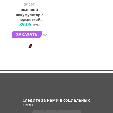
5910901
Внешний
аккумулятор с
подсветкой
39.05
логотипа «Faros»,
BYN
soft-touch, 4000 mAh
ЗАКАЗАТЬ
Следите за нами в социальных
сетях