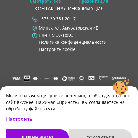
Смотреть все
Презентация
КОНТАКТНАЯ ИНФОРМАЦИЯ
+375 29 351 20 17
Минск, ул. Амураторская 4Б
пн-пт 9:00-18:00
Политика конфиденциальности
Настроить cookie
"ООО "Лигатура", УНП 193602931, Республика Беларусь, 220004,
г. Минск, ул. Амураторская, 4Б, цокольный этаж, помещение 3.
Мы используем цифровые печеньки, чтобы сделать наш
Р/с BY34 ALFA 3012 2B24 8200 1027 0000"
сайт вкуснее! Нажимая «Принять», вы соглашаетесь на
Свидетельство о государственной регистрации №193602931
обработку
файлов куки
выдано Минским горисполкомом 30.11.2021 г.
Настроить
Я ПРИНИМАЮ
ОТКАЗАТЬСЯ