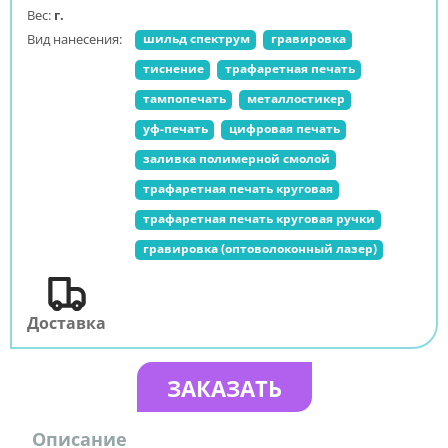
Вес:
г.
Вид нанесения:
шильд спектрум
гравировка
тиснение
трафаретная печать
тампопечать
металлостикер
уф-печать
цифровая печать
заливка полимерной смолой
трафаретная печать круговая
трафаретная печать круговая ручки
гравировка (оптоволоконный лазер)
Доставка
ЗАКАЗАТЬ
Описание