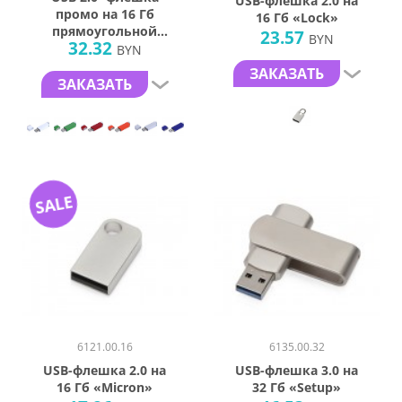
USB-флешка 2.0 на
промо на 16 Гб
16 Гб «Lock»
прямоугольной
23.57
BYN
32.32
классической
BYN
формы
ЗАКАЗАТЬ
ЗАКАЗАТЬ
SALE
6121.00.16
6135.00.32
USB-флешка 2.0 на
USB-флешка 3.0 на
16 Гб «Micron»
32 Гб «Setup»