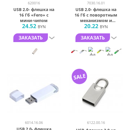
620016
7030.16.01
USB 2.0- флешка на
USB 2.0- флешка на
16 Гб «Fero» с
16 Гб с поворотным
мини-чипом
механизмом и
24.52
20.22
дополнительным
BYN
BYN
разъемом Micro
USB
ЗАКАЗАТЬ
ЗАКАЗАТЬ
SALE
6014.16.06
6122.00.16
USB 2.0- флешка