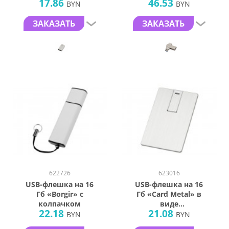
17.86
46.53
BYN
BYN
ЗАКАЗАТЬ
ЗАКАЗАТЬ
622726
623016
USB-флешка на 16
USB-флешка на 16
Гб «Borgir» с
Гб «Card Metal» в
колпачком
виде
22.18
21.08
металлической
BYN
BYN
карты