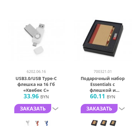
6202.06.16
700321.01
USB3.0/USB Type-C
Подарочный набор
флешка на 16 Гб
Essentials с
«Квебек C»
флешкой и
33.96
60.11
блокнотом А5 с
BYN
BYN
ручкой
ЗАКАЗАТЬ
ЗАКАЗАТЬ