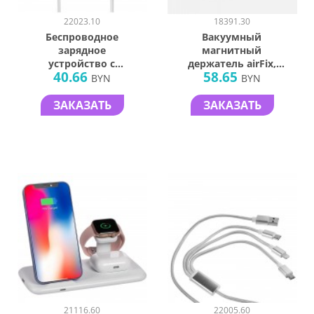
22023.10
18391.30
Беспроводное
Вакуумный
зарядное
магнитный
устройство с
держатель airFix,
40.66
58.65
магнитами
черный с серым
BYN
BYN
Magmate,
серебристое
ЗАКАЗАТЬ
ЗАКАЗАТЬ
21116.60
22005.60