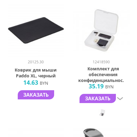
20125.30
12418590
Комплект для
Коврик для мыши
обеспечения
Paddo ХL, черный
конфиденциальности
14.63
BYN
35.19
«Incognito»
BYN
ЗАКАЗАТЬ
ЗАКАЗАТЬ