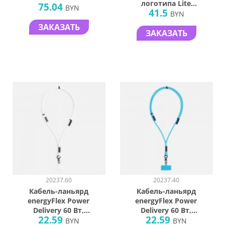
логотипа Lite
75.04
BYN
41.5
Omniline
BYN
ЗАКАЗАТЬ
ЗАКАЗАТЬ
20237.60
20237.40
Кабель-ланьярд
Кабель-ланьярд
energyFlex Power
energyFlex Power
Delivery 60 Вт,
Delivery 60 Вт,
22.59
22.59
белый
голубой
BYN
BYN