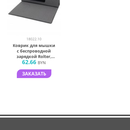
18022.10
Коврик для мышки
с беспроводной
зарядкой Rolter,
62.66
серый
BYN
ЗАКАЗАТЬ