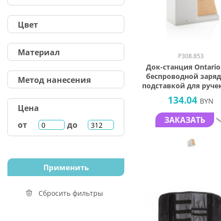
Цвет
Материал
P308.853
Док-станция Ontario
беспроводной заряд
Метод нанесения
подставкой для ручек
белый
134.04
BYN
Цена
ЗАКАЗАТЬ
от
до
Сбросить фильтры