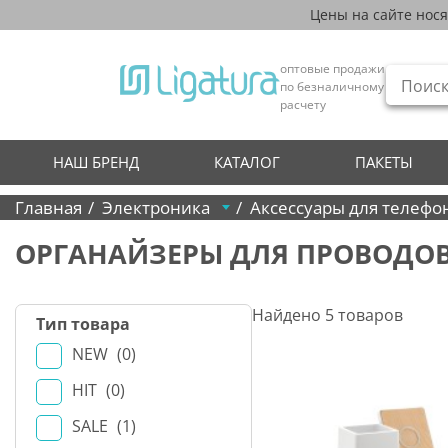
Цены на сайте нос
оптовые продажи
по безналичному
расчету
НАШ БРЕНД
КАТАЛОГ
ПАКЕТЫ
Главная
Электроника
Аксессуары для телефо
ОРГАНАЙЗЕРЫ ДЛЯ ПРОВОДО
Найдено
5
товаров
Тип товара
NEW
0
HIT
0
SALE
1