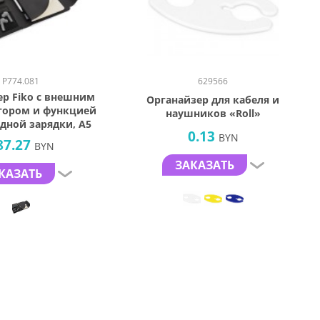
P774.081
629566
ер Fiko с внешним
Органайзер для кабеля и
тором и функцией
наушников «Roll»
дной зарядки, А5
0.13
BYN
87.27
BYN
ЗАКАЗАТЬ
КАЗАТЬ