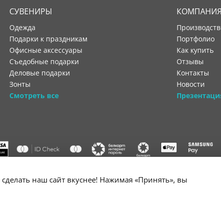
СУВЕНИРЫ
КОМПАНИ
Одежда
производст
Подарки к праздникам
портфолио
Офисные аксессуары
как купить
Съедобные подарки
отзывы
Деловые подарки
контакты
Зонты
новости
Смотреть все
Презентаци
"ООО "Лигатура", УНП 193602931, Республика Беларусь, 220004,
сделать наш сайт вкуснее! Нажимая «Принять», вы
мураторская, 4Б, цокольный этаж, помещение 3. Р/с BY34 ALFA 3012 2B24
государственной регистрации №193602931 выдано Минским горисполко