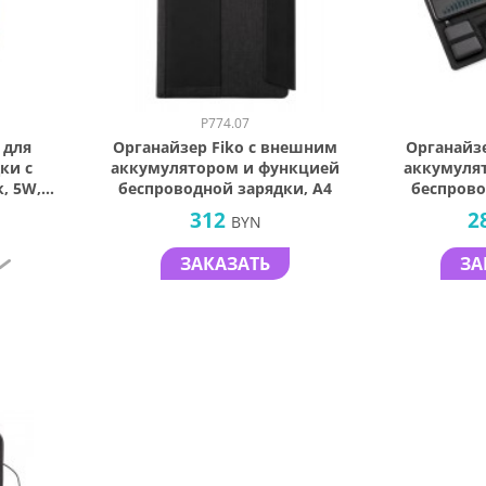
P774.07
 для
Органайзер Fiko с внешним
Органайз
ки с
аккумулятором и функцией
аккумуля
, 5W,
беспроводной зарядки, А4
беспрово
312
2
BYN
ЗАКАЗАТЬ
ЗА