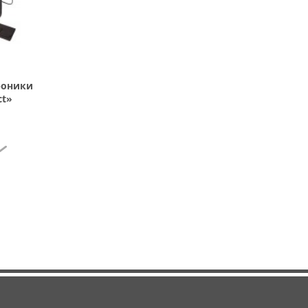
роники
ct»