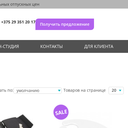
ьных отпускных цен
+375 29 351 20 17
Получить предложение
-СТУДИЯ
КОНТАКТЫ
ДЛЯ КЛИЕНТА
Товаров на странице
ать по:
20
умолчанию
убыванию цены
возрастанию
цены
SALE