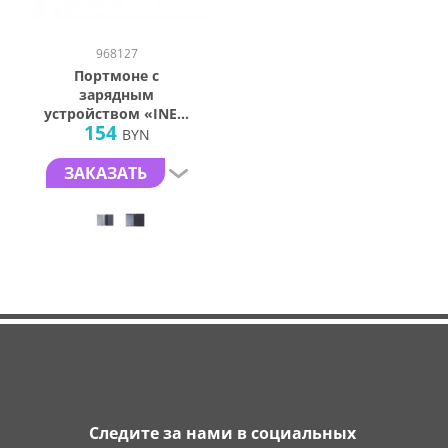
968127
Портмоне с
зарядным
устройством «INE»,
154
3000 mAh
BYN
ЗАКАЗАТЬ
Следите за нами в социальных