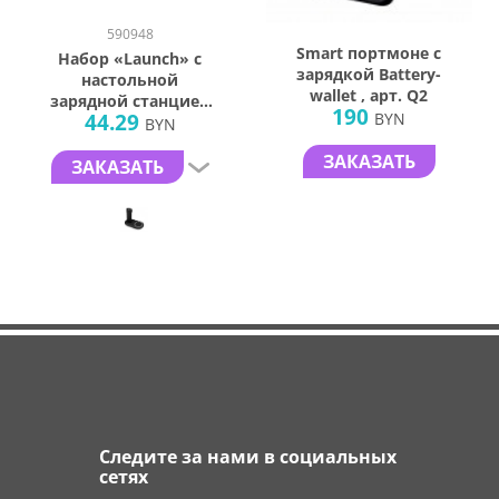
590948
Smart портмоне с
Набор «Launch» с
зарядкой Battery-
настольной
wallet , арт. Q2
зарядной станцией
190
44.29
BYN
и внешним
BYN
аккумулятором
ЗАКАЗАТЬ
ЗАКАЗАТЬ
Следите за нами в социальных
сетях