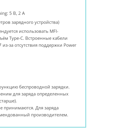
ng: 5 В, 2 А
етров зарядного устройства)
ендуется использовать MFI-
ъём Type-C. Встроенные кабели
7 из-за отсутствия поддержки Power
функцию беспроводной зарядки.
меним для заряда определенных
старше).
е принимаются. Для заряда
комендованный производителем.