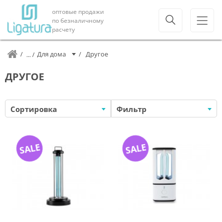
оптовые продажи
по безналичному
расчету
Для дома
Другое
ДРУГОЕ
Сортировка
Фильтр
SALE
SALE