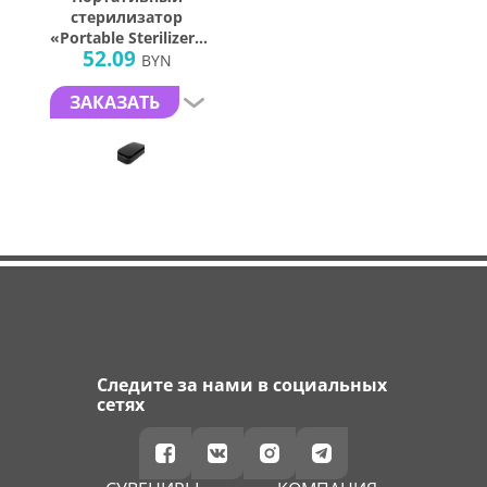
стерилизатор
«Portable Sterilizer»
52.09
с функцией
BYN
беспроводной
зарядки
ЗАКАЗАТЬ
Следите за нами в социальных
сетях