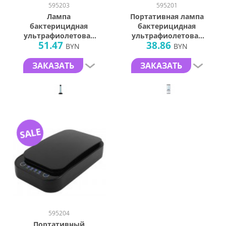
595203
595201
Лампа
Портативная лампа
бактерицидная
бактерицидная
ультрафиолетовая
ультрафиолетовая
51.47
38.86
«Sterilizer Z2»
«Sterilizer B1»
BYN
BYN
ЗАКАЗАТЬ
ЗАКАЗАТЬ
SALE
595204
Портативный