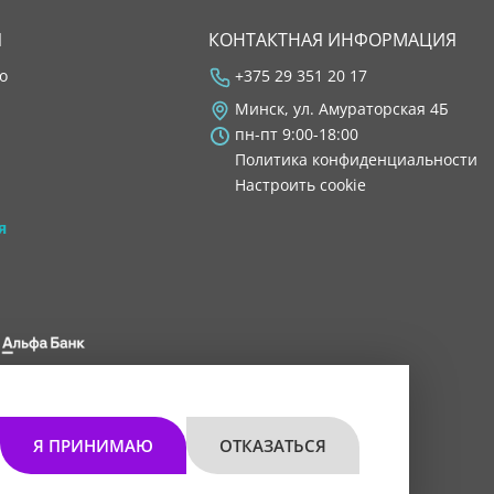
Я
КОНТАКТНАЯ ИНФОРМАЦИЯ
во
+375 29 351 20 17
Минск, ул. Амураторская 4Б
пн-пт 9:00-18:00
Политика конфиденциальности
Настроить cookie
я
 8200 1027 0000"
мом 30.11.2021 г.
Я ПРИНИМАЮ
ОТКАЗАТЬСЯ