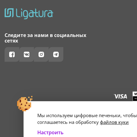
Следите за нами в социальных
сетях
Мы используем цифровые печеньки, чтобы 
г. Минск, ул. А
Свидетельство о 
соглашаетесь на обработку
файлов куки
Настроить