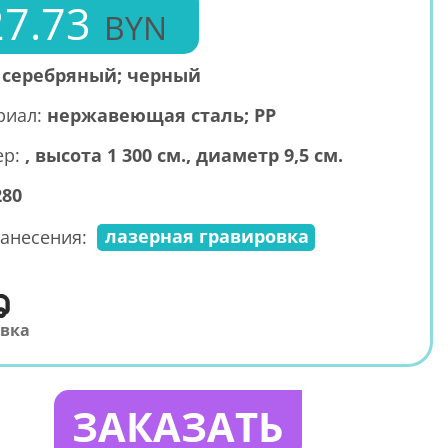
27.73
BYN
:
серебряный; черный
риал:
нержавеющая сталь; PP
ер:
, высота 1 300 см., диаметр 9,5 см.
280
лазерная гравировка
анесения:
авка
ЗАКАЗАТЬ