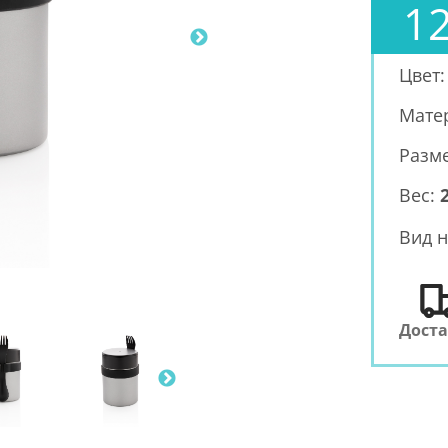
1
Цвет
Мате
Разм
Вес:
Вид н
Дост