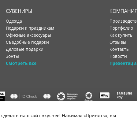
СУВЕНИРЫ
КОМПАНИ
Одежда
производст
Подарки к праздникам
портфолио
Офисные аксессуары
как купить
Съедобные подарки
отзывы
Деловые подарки
контакты
Зонты
новости
Смотреть все
Презентаци
"ООО "Лигатура", УНП 193602931, Республика Беларусь, 220004,
сделать наш сайт вкуснее! Нажимая «Принять», вы
мураторская, 4Б, цокольный этаж, помещение 3. Р/с BY34 ALFA 3012 2B24
государственной регистрации №193602931 выдано Минским горисполко