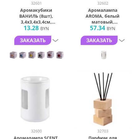
32601
32602
Аромакубики
Аромалампа
ВАНИЛЬ (8шт),
AROMA, белый
3,4х3,4х3,4см,
матовый,
13.28
57.34
пальмовый воск
12,5х8,7см,
BYN
BYN
керамика
ЗАКАЗАТЬ
ЗАКАЗАТЬ
32600
32703
Аромалампа SCENT,
Парфюм для