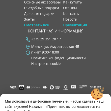
Офисные аксессуары
как купить
Съедобные подарки
отзывы
Деловые подарки
контакты
Зонты
новости
Смотреть все
Презентация
КОНТАКТНАЯ ИНФОРМАЦИЯ
+375 29 351 20 17
Минск, ул. Амураторская 4Б
пн-пт 9:00-18:00
Политика конфиденциальности
Настроить cookie
"ООО "Лигатура", УНП 193602931, Республика Беларусь, 220004,
г. Минск, ул. Амураторская, 4Б, цокольный этаж, помещение 3.
Мы используем цифровые печеньки, чтобы сделать наш
Р/с BY34 ALFA 3012 2B24 8200 1027 0000"
сайт вкуснее! Нажимая «Принять», вы соглашаетесь на
Свидетельство о государственной регистрации №193602931