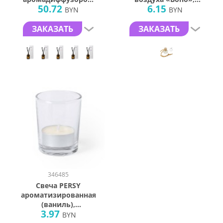
50.72
6.15
по мотивам
яблоко, 8 мл
BYN
BYN
Rouge,100мл, стекло
ЗАКАЗАТЬ
ЗАКАЗАТЬ
346485
Свеча PERSY
ароматизированная
(ваниль),
3.97
6,3х5см,воск, стекло
BYN