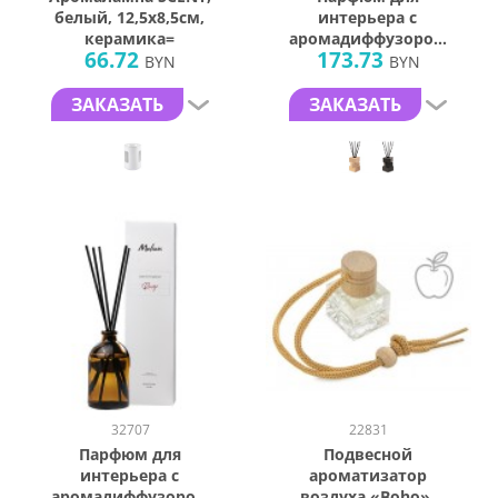
белый, 12,5х8,5см,
интерьера с
керамика=
аромадиффузором
66.72
173.73
по мотивам
BYN
BYN
Armenia,100мл,
палочки в
ЗАКАЗАТЬ
ЗАКАЗАТЬ
комплекте (5шт),
дерево
32707
22831
Парфюм для
Подвесной
интерьера с
ароматизатор
аромадиффузором
воздуха «Boho»,