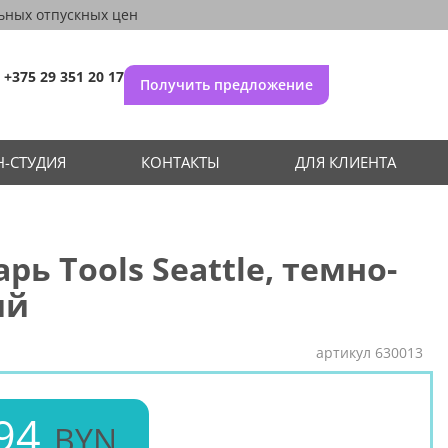
ьных отпускных цен
+375 29 351 20 17
Получить предложение
-СТУДИЯ
КОНТАКТЫ
ДЛЯ КЛИЕНТА
рь Tools Seattle, темно-
ий
артикул
630013
94
BYN