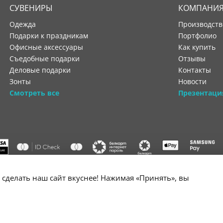
СУВЕНИРЫ
КОМПАНИ
Одежда
производст
Подарки к праздникам
портфолио
Офисные аксессуары
как купить
Съедобные подарки
отзывы
Деловые подарки
контакты
Зонты
новости
Смотреть все
Презентаци
"ООО "Лигатура", УНП 193602931, Республика Беларусь, 220004,
сделать наш сайт вкуснее! Нажимая «Принять», вы
мураторская, 4Б, цокольный этаж, помещение 3. Р/с BY34 ALFA 3012 2B24
государственной регистрации №193602931 выдано Минским горисполко