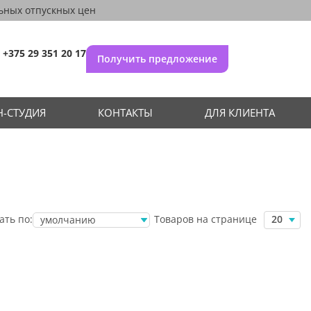
ьных отпускных цен
+375 29 351 20 17
Получить предложение
-СТУДИЯ
КОНТАКТЫ
ДЛЯ КЛИЕНТА
Товаров на странице
ать по:
20
умолчанию
убыванию цены
возрастанию
цены