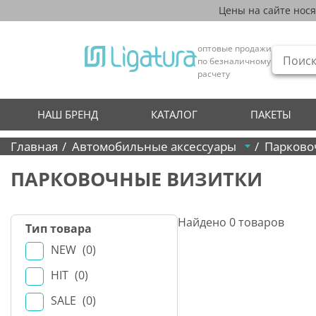
Цены на сайте нос
оптовые продажи
по безналичному
расчету
НАШ БРЕНД
КАТАЛОГ
ПАКЕТЫ
Главная
Автомобильные аксессуары
Парково
ПАРКОВОЧНЫЕ ВИЗИТКИ
Найдено
0
товаров
Тип товара
NEW
0
HIT
0
SALE
0