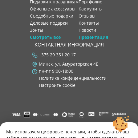
Подарки к праздникам
портфолио
Офисные аксессуары
как купить
Съедобные подарки
отзывы
Деловые подарки
контакты
Зонты
новости
Смотреть все
Презентация
КОНТАКТНАЯ ИНФОРМАЦИЯ
+375 29 351 20 17
Минск, ул. Амураторская 4Б
пн-пт 9:00-18:00
Политика конфиденциальности
Настроить cookie
"ООО "Лигатура", УНП 193602931, Республика Беларусь, 220004,
г. Минск, ул. Амураторская, 4Б, цокольный этаж, помещение 3.
Мы используем цифровые печеньки, чтобы сделать наш
Р/с BY34 ALFA 3012 2B24 8200 1027 0000"