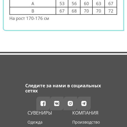
A
53
56
60
63
67
B
67
68
70
70
72
На рост 170-176 см
Следите за нами в социальных
сетях
СУВЕНИРЫ
КОМПАНИЯ
Одежда
производство