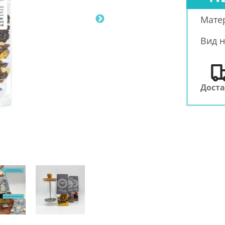
Мате
Вид н
Дост