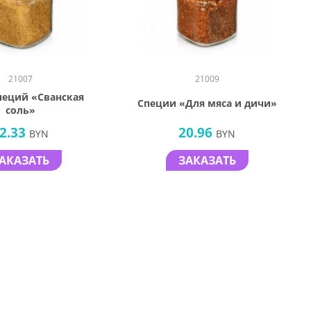
21007
21009
пеций «Сванская
Специи «Для мяса и дичи»
соль»
2.33
20.96
BYN
BYN
АКАЗАТЬ
ЗАКАЗАТЬ