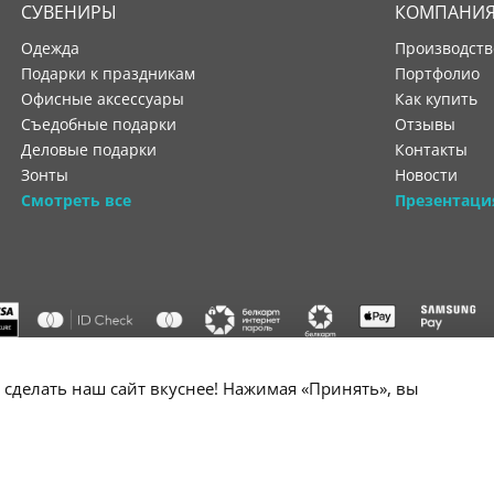
СУВЕНИРЫ
КОМПАНИ
Одежда
производст
Подарки к праздникам
портфолио
Офисные аксессуары
как купить
Съедобные подарки
отзывы
Деловые подарки
контакты
Зонты
новости
Смотреть все
Презентаци
"ООО "Лигатура", УНП 193602931, Республика Беларусь, 220004,
сделать наш сайт вкуснее! Нажимая «Принять», вы
мураторская, 4Б, цокольный этаж, помещение 3. Р/с BY34 ALFA 3012 2B24
государственной регистрации №193602931 выдано Минским горисполко