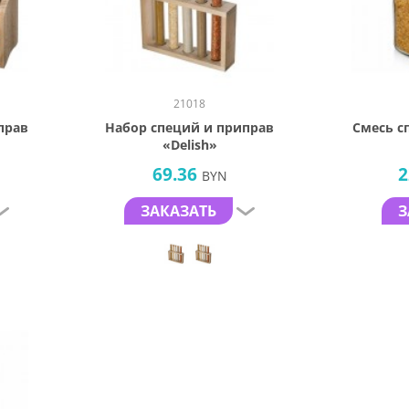
21018
прав
Набор специй и приправ
Смесь с
«Delish»
69.36
2
BYN
ЗАКАЗАТЬ
З