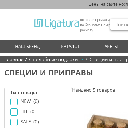
Цены на сайте нос
оптовые продажи
по безналичному
расчету
НАШ БРЕНД
КАТАЛОГ
ПАКЕТЫ
Главная
Съедобные подарки
Специи и прип
СПЕЦИИ И ПРИПРАВЫ
Найдено
5
товаров
Тип товара
NEW
0
HIT
0
SALE
0