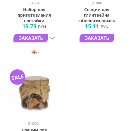
21004
21006
Набор для
Специи для
приготовления
глинтвейна
настойки
«Апельсиновые»
19.73
15.11
«Nastoika»
BYN
BYN
ЗАКАЗАТЬ
ЗАКАЗАТЬ
SALE
21005p
Специи для