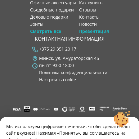
Офисные аксессуары
как купить
Съедобные подарки
отзывы
Деловые подарки
контакты
Зонты
новости
Смотреть все
Презентация
КОНТАКТНАЯ ИНФОРМАЦИЯ
+375 29 351 20 17
Минск, ул. Амураторская 4Б
пн-пт 9:00-18:00
Политика конфиденциальности
Настроить cookie
"ООО "Лигатура", УНП 193602931, Республика Беларусь, 220004,
г. Минск, ул. Амураторская, 4Б, цокольный этаж, помещение 3.
Мы используем цифровые печеньки, чтобы сделать наш
Р/с BY34 ALFA 3012 2B24 8200 1027 0000"
сайт вкуснее! Нажимая «Принять», вы соглашаетесь на
Свидетельство о государственной регистрации №193602931