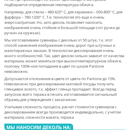
подбирается определенная температура обжига.
Например, для стекла – 480-620° C, для керамики – 650-800° C, для
фарфора – 780-1200° C. Т.е. технология это еще и очень
энергозатратная. Но, зато деколь позволяет наносить
изображения очень стойкие и большой площади («от ручки до
ручки» на кружках).
Мы изготавливаем сувениры с деколью от 50 штук, т.к. этот
способ нанесения изображения очень дорог при штучных и
малотиражных заказах. В технологии деколирования очень
много особенностей. Так, цвет деколи сильно зависит от качества
материала, может меняться при высокотемпературном обжиге,
поэтому 100%-ное попадание в цвет по шкале Pantone
невозможно.
Допускаются отклонения в цвете от цвета по Pantone до 15%.
Невозможно при деколировании матовой посуды получить
глянцевое золото, т.к. эффект глянца пропадает. Всегда перед
запуском всего тиража в печать изготавливается сигнальный
образец для утверждения с заказчиком.
Учитывая сложность процесса, расчет стоимости сувениров с
деколированием всегда производится индивидуально, с учетом
материала, сложности макета, тиража.
МЫ НАНОСИМ ДЕКОЛЬ НА: