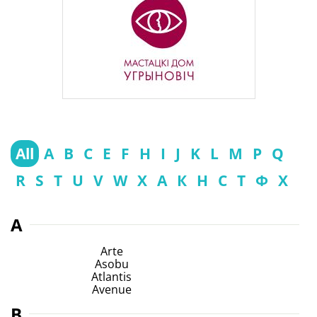
All
A
B
C
E
F
H
I
J
K
L
M
P
Q
R
S
T
U
V
W
X
А
К
Н
С
Т
Ф
Х
A
Arte
Asobu
Atlantis
Avenue
B