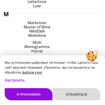
Lettertone
Luxe
M
Marksman
Master of Wine
MAXEMA
Moleskine
Molti
Monogramma
mycup
P
Мы используем цифровые печеньки, чтобы сделать наш
Parker
сайт вкуснее! Нажимая «Принять», вы соглашаетесь на
Portobello Trend
обработку
файлов куки
Prodir
Настроить
Pulltex
Q
Я ПРИНИМАЮ
ОТКАЗАТЬСЯ
Q jet